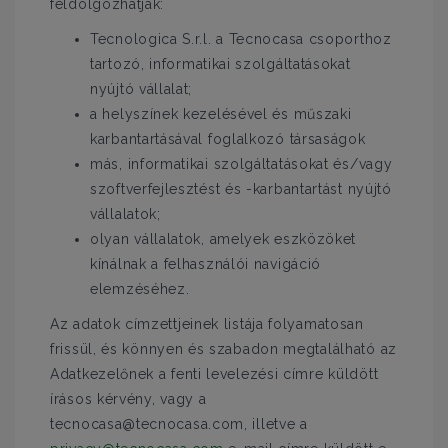
feldolgozhatják:
Tecnologica S.r.l. a Tecnocasa csoporthoz
tartozó, informatikai szolgáltatásokat
nyújtó vállalat;
a helyszínek kezelésével és műszaki
karbantartásával foglalkozó társaságok
más, informatikai szolgáltatásokat és/vagy
szoftverfejlesztést és -karbantartást nyújtó
vállalatok;
olyan vállalatok, amelyek eszközöket
kínálnak a felhasználói navigáció
elemzéséhez.
Az adatok címzettjeinek listája folyamatosan
frissül, és könnyen és szabadon megtalálható az
Adatkezelőnek a fenti levelezési címre küldött
írásos kérvény, vagy a
tecnocasa@tecnocasa.com, illetve a