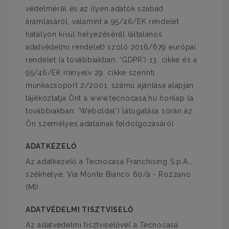
védelméről és az ilyen adatok szabad
áramlásáról, valamint a 95/46/EK rendelet
hatályon kívül helyezéséről (általános
adatvédelmi rendelet) szóló 2016/679 európai
rendelet (a továbbiakban: 'GDPR') 13. cikke és a
95/46/EK irányelv 29. cikke szerinti
munkacsoport 2/2001. számú ajánlása alapján
tájékoztatja Önt a www.tecnocasa.hu honlap (a
továbbiakban: 'Weboldal') látogatása során az
Ön személyes adatainak feldolgozásáról
ADATKEZELŐ
Az adatkezelő a Tecnocasa Franchising S.p.A.,
székhelye: Via Monte Bianco 60/a - Rozzano
(MI).
ADATVÉDELMI TISZTVISELŐ
Az adatvédelmi tisztviselővel a Tecnocasa