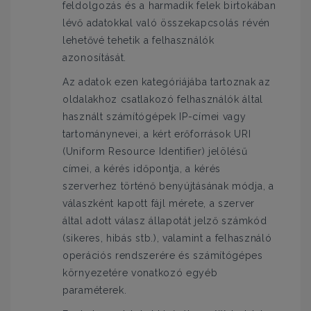
feldolgozás és a harmadik felek birtokában
lévő adatokkal való összekapcsolás révén
lehetővé tehetik a felhasználók
azonosítását.
Az adatok ezen kategóriájába tartoznak az
oldalakhoz csatlakozó felhasználók által
használt számítógépek IP-címei vagy
tartománynevei, a kért erőforrások URI
(Uniform Resource Identifier) jelölésű
címei, a kérés időpontja, a kérés
szerverhez történő benyújtásának módja, a
válaszként kapott fájl mérete, a szerver
által adott válasz állapotát jelző számkód
(sikeres, hibás stb.), valamint a felhasználó
operációs rendszerére és számítógépes
környezetére vonatkozó egyéb
paraméterek.