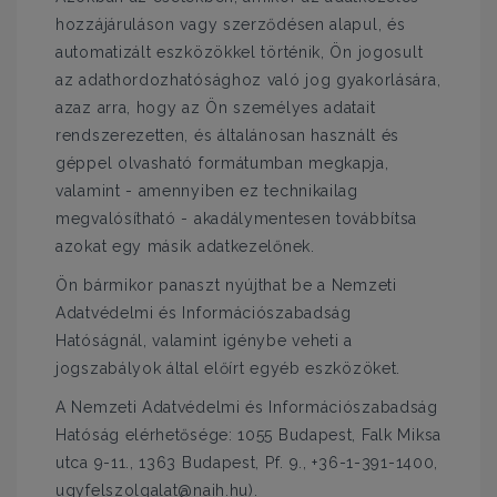
hozzájáruláson vagy szerződésen alapul, és
automatizált eszközökkel történik, Ön jogosult
az adathordozhatósághoz való jog gyakorlására,
azaz arra, hogy az Ön személyes adatait
rendszerezetten, és általánosan használt és
géppel olvasható formátumban megkapja,
valamint - amennyiben ez technikailag
megvalósítható - akadálymentesen továbbítsa
azokat egy másik adatkezelőnek.
Ön bármikor panaszt nyújthat be a Nemzeti
Adatvédelmi és Információszabadság
Hatóságnál, valamint igénybe veheti a
jogszabályok által előírt egyéb eszközöket.
A Nemzeti Adatvédelmi és Információszabadság
Hatóság elérhetősége: 1055 Budapest, Falk Miksa
utca 9-11., 1363 Budapest, Pf. 9., +36-1-391-1400,
ugyfelszolgalat@naih.hu).