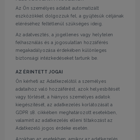
Az Ön személyes adatait automatizált
eszközökkel dolgozzuk fel, a gyűjtésük céljának
eléréséhez feltétlenül szükséges ideig.
Az adatvesztés, a jogellenes vagy helytelen
felhasználás és a jogosulatlan hozzáférés
megakadályozása érdekében különleges
biztonsági intézkedéseket tartunk be.
AZ ÉRINTETT JOGAI
Ön kérheti az Adatkezelőtől a személyes
adataihoz való hozzáférést, azok helyesbítését
vagy törlését, a hiányos személyes adatok
kiegészítését, az adatkezelés korlátozását a
GDPR 18. cikkében meghatározott esetekben,
valamint az adatkezelés elleni tiltakozást az
Adatkezelő jogos érdeke esetén.
Azokban az esetekben, amikor az adatkezelés