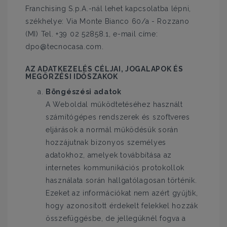
Franchising S.p.A.-nál lehet kapcsolatba lépni,
székhelye: Via Monte Bianco 60/a - Rozzano
(MI) Tel. +39 02 52858.1, e-mail címe:
dpo@tecnocasa.com.
AZ ADATKEZELÉS CÉLJAI, JOGALAPOK ÉS
MEGŐRZÉSI IDŐSZAKOK
Böngészési adatok
A Weboldal működtetéséhez használt
számítógépes rendszerek és szoftveres
eljárások a normál működésük során
hozzájutnak bizonyos személyes
adatokhoz, amelyek továbbítása az
internetes kommunikációs protokollok
használata során hallgatólagosan történik.
Ezeket az információkat nem azért gyűjtik,
hogy azonosított érdekelt felekkel hozzák
összefüggésbe, de jellegüknél fogva a