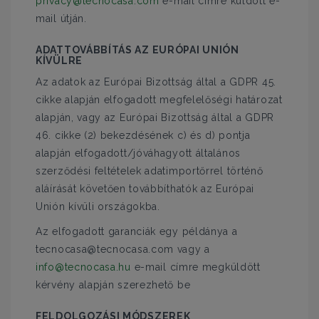
privacy@tecnocasa.com
e-mail címre küldött e-
mail útján.
ADATTOVÁBBÍTÁS AZ EURÓPAI UNIÓN
KÍVÜLRE
Az adatok az Európai Bizottság által a GDPR 45.
cikke alapján elfogadott megfelelőségi határozat
alapján, vagy az Európai Bizottság által a GDPR
46. cikke (2) bekezdésének c) és d) pontja
alapján elfogadott/jóváhagyott általános
szerződési feltételek adatimportőrrel történő
aláírását követően továbbíthatók az Európai
Unión kívüli országokba.
Az elfogadott garanciák egy példánya a
tecnocasa@tecnocasa.com vagy a
info@tecnocasa.hu
e-mail címre megküldött
kérvény alapján szerezhető be
FELDOLGOZÁSI MÓDSZEREK