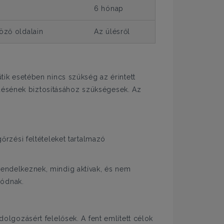
6 hónap
öző oldalain
Az ülésről
ütik esetében nincs szükség az érintett
ödésének biztosításához szükségesek. Az
gőrzési feltételeket tartalmazó
 rendelkeznek, mindig aktívak, és nem
lódnak.
dolgozásért felelősek. A fent említett célok