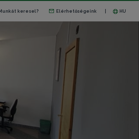
Munkát keresel?
Elérhetőségeink
HU
|