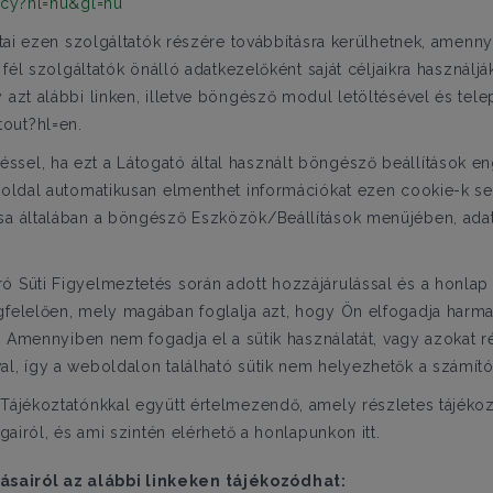
acy?hl=hu&gl=hu
datai ezen szolgáltatók részére továbbításra kerülhetnek, amen
k fél szolgáltatók önálló adatkezelőként saját céljaikra haszná
 azt alábbi linken, illetve böngésző modul letöltésével és telep
out?hl=en.
sel, ha ezt a Látogató által használt böngésző beállítások en
eboldal automatikusan elmenthet információkat ezen cookie-k se
ása általában a böngésző Eszközök/Beállítások menüjében, ad
 Süti Figyelmeztetés során adott hozzájárulással és a honlap h
felelően, mely magában foglalja azt, hogy Ön elfogadja harmadik
l. Amennyiben nem fogadja el a sütik használatát, vagy azokat rés
al, így a weboldalon található sütik nem helyezhetők a számít
 Tájékoztatónkkal együtt értelmezendő, amely részletes tájékoz
gairól, és ami szintén elérhető a honlapunkon itt.
ásairól az alábbi linkeken tájékozódhat: