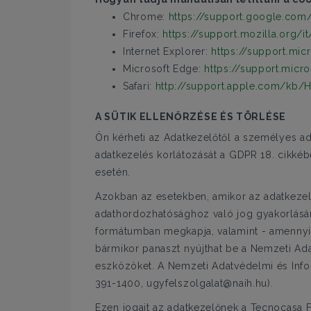
Chrome:
https://support.google.com
Firefox:
https://support.mozilla.org
Internet Explorer:
https://support.mic
Microsoft Edge:
https://support.micr
Safari:
http://support.apple.com/kb/H
A SÜTIK ELLENŐRZÉSE ÉS TÖRLÉSE
Ön kérheti az Adatkezelőtől a személyes ad
adatkezelés korlátozását a GDPR 18. cikkéb
esetén.
Azokban az esetekben, amikor az adatkezelé
adathordozhatósághoz való jog gyakorlására
formátumban megkapja, valamint - amennyib
bármikor panaszt nyújthat be a Nemzeti Ada
eszközöket. A Nemzeti Adatvédelmi és Infor
391-1400, ugyfelszolgalat@naih.hu).
Ezen jogait az adatkezelőnek a Tecnocasa F