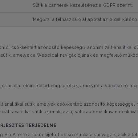
Sütik a bannerek kezeléséhez a GDPR szerint.
Megőrzi a felhasználó állapotát az oldal különb
sonló, csökkentett azonosító képességű, anonimizált analitikai s
an sütik, amelyek a Weboldal navigációjának és megfelelő műk
góriái által előírt időtartamig tároljuk, amelyről a vonatkozó me
lt analitikai sütik, amelyek csökkentett azonosító képességgel
zált analitikai sütik lejárnak, az új sütik automatikusan deaktivá
TERJESZTÉS TERJEDELME
S.p.A. erre a célra kijelölt belső munkatársai végzik, akik a fel