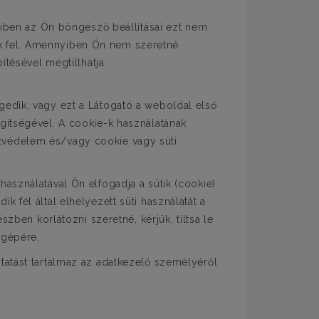
nyiben az Ön böngésző beállításai ezt nem
lják fel. Amennyiben Ön nem szeretné
ítésével megtilthatja
gedik, vagy ezt a Látogató a weboldal első
gítségével. A cookie-k használatának
atvédelem és/vagy cookie vagy süti
asználatával Ön elfogadja a sütik (cookie)
 fél által elhelyezett süti használatát a
zben korlátozni szeretné, kérjük, tiltsa le
ógépére.
tatást tartalmaz az adatkezelő személyéről