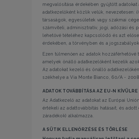
megvalósítása érdekében gyűjtött adatokat a
adatkezelőként közlik velük, nevezetesen: 
társaságok, egyesületek vagy szakmai cégek
számviteli, adminisztratív, jogi, adózási é
lehetővé tételéhez kapcsolódó és azt elősegí
érdekében, a törvényben és a jogszabályok
Ezen túlmenően az adatok hozzáférhetővé te
amelyek önálló adatkezelőként kezelik azok
Az adatokat kezelő és önálló adatkezelőként
székhelye a Via Monte Bianco, 60/A - 2008
ADATOK TOVÁBBÍTÁSA AZ EU-N KÍVÜLRE
Az Adatkezelő az adatokat az Európai Unión
értékeli az adattovábbítás hatásait, és ado
záradékok) alkalmazza.
A SÜTIK ELLENŐRZÉSE ÉS TÖRLÉSE
Hogyan tudja manuálisan letiltani a coo