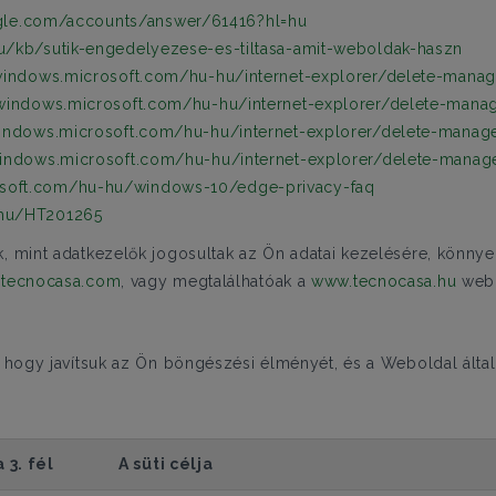
ogle.com/accounts/answer/61416?hl=hu
hu/kb/sutik-engedelyezese-es-tiltasa-amit-weboldak-haszn
windows.microsoft.com/hu-hu/internet-explorer/delete-manag
/windows.microsoft.com/hu-hu/internet-explorer/delete-manag
windows.microsoft.com/hu-hu/internet-explorer/delete-manag
windows.microsoft.com/hu-hu/internet-explorer/delete-manag
osoft.com/hu-hu/windows-10/edge-privacy-faq
-hu/HT201265
k, mint adatkezelők jogosultak az Ön adatai kezelésére, könny
tecnocasa.com
, vagy megtalálhatóak a
www.tecnocasa.hu
webo
, hogy javítsuk az Ön böngészési élményét, és a Weboldal által k
 3. fél
A süti célja