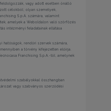
s feldolgozzák, vagy adott esetben önálló
ozott célokból; olyan személyek,
nchising S.p.A. számára, valamint
ületek, amelyek a Weboldalon való szörfözés
tás intézményi feladatainak ellátása
yi hatóságok, rendőri szervek számára,
ennyiben a törvény kifejezetten előírja.
Tecnocasa Franchising S.p.A.-tól, amelynek
adatvédelmi szabályokkal összhangban
határozat vagy szabványos szerződési