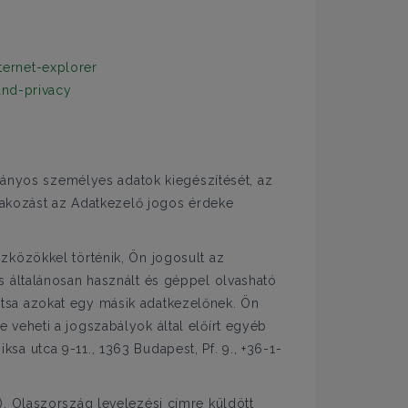
ternet-explorer
and-privacy
hiányos személyes adatok kiegészítését, az
ltakozást az Adatkezelő jogos érdeke
zközökkel történik, Ön jogosult az
s általánosan használt és géppel olvasható
tsa azokat egy másik adatkezelőnek. Ön
veheti a jogszabályok által előírt egyéb
a utca 9-11., 1363 Budapest, Pf. 9., +36-1-
, Olaszország levelezési címre küldött