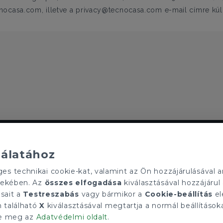
ocasa.com, illetve a privacy@tecnocasa.com e-mail címre küldö
ELÉRHETŐSÉGEINK
Szolgáltató Zrt.
tecnocasa.hu
nálatához
Gruppo T.F.M. Szolgáltató Zrt.
soport
1068 Budapest, Király utca 102
 technikai cookie-kat, valamint az Ön hozzájárulásával an
l?
+36 1 352 1900
rdekében. Az
összes elfogadása
kiválasztásával hozzájárul 
info@tecnocasa.hu
ásait a
Testreszabás
vagy bármikor a
Cookie-beállítás
el
n található
X
kiválasztásával megtartja a normál beállításoka
tse meg az
Adatvédelmi oldalt
.