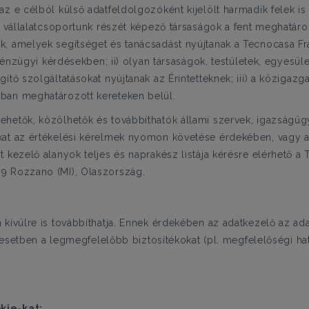
z e célból külső adatfeldolgozóként kijelölt harmadik felek i
i) vállalatcsoportunk részét képező társaságok a fent meghatár
, amelyek segítséget és tanácsadást nyújtanak a Tecnocasa Fra
s pénzügyi kérdésekben; ii) olyan társaságok, testületek, egyes
tő szolgáltatásokat nyújtanak az Érintetteknek; iii) a közigazga
ban meghatározott kereteken belül.
hetők, közölhetők és továbbíthatók állami szervek, igazságüg
at az értékelési kérelmek nyomon követése érdekében, vagy am
 kezelő alanyok teljes és naprakész listája kérésre elérhető a 
9 Rozzano (MI), Olaszország.
 kívülre is továbbíthatja. Ennek érdekében az adatkezelő az 
tt esetben a legmegfelelőbb biztosítékokat (pl. megfelelőségi 
kie-kat: