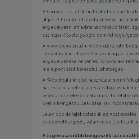
érheti el:
https://policies.google.com/priv
A harmadik fél által biztosított cookie-k a
tiltják. A továbbított adatokat ezen harmadi
engedélyezni az adatainak továbbítását, úgy
ezt:https://tools.google.com/dlpage/gaopt
A www.tecnocasa.hu weboldalra való belépés
látogatásakor kifejezetten jóváhagyja, a w
engedélyezése önkéntes. A cookie-k letilt
menüpont alatt keresztül lehetséges.
A Weboldalunk első használata során felugró
használatát a jelen süti-szabályozásnak meg
lejjebb részletezett célokra és feltételekke
őket a böngésző beállításainak módosításáv
Jelen cookie tájékoztatónk az Adatkezelési
és elérhetőségéről, valamint az Érintettek jo
A legnépszerűbb böngészők süti beállít