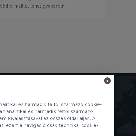
tt e-maillel lehet gyakorolni.
x
TECNOCASA A VILÁGBAN
Olaszország
,
Spanyolország
,
Magyarország
,
Mexikó
,
Lengyelország
,
Franciaország
,
alitikai és harmadik féltől származó cookie-
Tunézia
,
Thaiföld
,
San Marino
az analitikai és harmadik féltől származó
em kiválasztásával az összes oldal alján. A
t, ezért a navigáció csak technikai cookie-