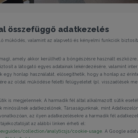
al összefüggő adatkezelés
ő működés, valamint az alapvető és kényelmi funkciók biztosít
mag), amely akkor kerül(het) a böngészésre használt eszközre,
tosít a látogató egyes adatainak lekérdezésére, valamint inter
 egy honlap használatát, elősegíthetik, hogy a honlap az érint
szére az oldal működése feletti felügyeletet (pl. visszaélések 
ik is megjelennek. A harmadik fél által alkalmazott sütik ese
k minősülnek adatkezelőnek, Társaságunknak, mint Adatkezelőn
onatkozóan, az ilyen adatkezelésekre a harmadik fél adatkeze
jékoztatóját az alábbi linken érheti el:
evguides/collection/analyticsjs/cookie-usage
. A Google adatv