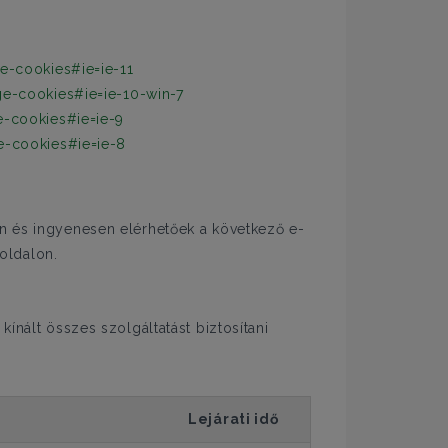
e-cookies#ie=ie-11
e-cookies#ie=ie-10-win-7
e-cookies#ie=ie-9
e-cookies#ie=ie-8
en és ingyenesen elérhetőek a következő e-
ldalon.
ínált összes szolgáltatást biztosítani
Lejárati idő