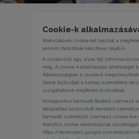
Cookie-k alkalmazásáv
Weboldalunk cookie-kat használ a megfelel
anonim statisztikák készítése céljából.
A cookie/süti egy olyan fájl (információcso
meg. A cookie-k alkalmazása lehetőséget biz
Általánosságban a cookie-k megkönnyíthetik
illetve biztosítják a honlap üzemeltetői ré
szolgáltatások megfelelő biztosítása).
Honlapunkon harmadik felektől származó süt
táblázatban azonosított harmadik személye
harmadik személytől származó cookie-kra v
Analytics cookie alkalmazással összefüggő tá
https://developers.google.com/analytics/d