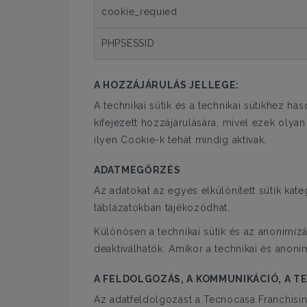
cookie_requied
PHPSESSID
A HOZZÁJÁRULÁS JELLEGE:
A technikai sütik és a technikai sütikhez ha
kifejezett hozzájárulására, mivel ezek oly
ilyen Cookie-k tehát mindig aktívak.
ADATMEGŐRZÉS
Az adatokat az egyes elkülönített sütik kate
táblázatokban tájékozódhat.
Különösen a technikai sütik és az anonimizá
deaktiválhatók. Amikor a technikai és anonimi
A FELDOLGOZÁS, A KOMMUNIKÁCIÓ, A 
Az adatfeldolgozást a Tecnocasa Franchising 