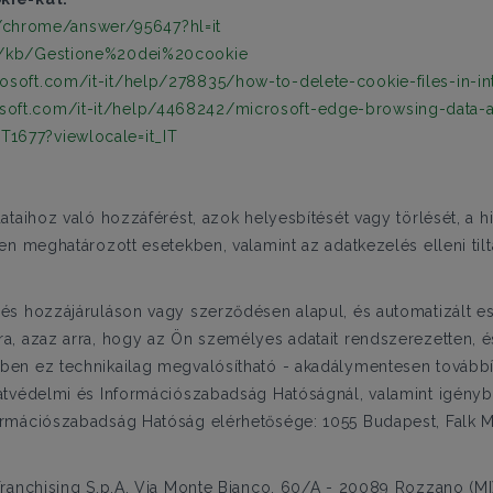
/chrome/answer/95647?hl=it
/it/kb/Gestione%20dei%20cookie
rosoft.com/it-it/help/278835/how-to-delete-cookie-files-in-in
osoft.com/it-it/help/4468242/microsoft-edge-browsing-data-
T1677?viewlocale=it_IT
ataihoz való hozzáférést, azok helyesbítését vagy törlését, a 
en meghatározott esetekben, valamint az adatkezelés elleni ti
s hozzájáruláson vagy szerződésen alapul, és automatizált es
, azaz arra, hogy az Ön személyes adatait rendszerezetten, é
en ez technikailag megvalósítható - akadálymentesen továbbí
tvédelmi és Információszabadság Hatóságnál, valamint igénybe 
mációszabadság Hatóság elérhetősége: 1055 Budapest, Falk Miks
ranchising S.p.A, Via Monte Bianco, 60/A - 20089 Rozzano (MI)