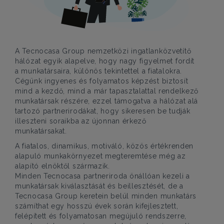
A Tecnocasa Group nemzetközi ingatlanközvetítő
hálózat egyik alapelve, hogy nagy figyelmet fordít
a munkatársaira, különös tekintettel a fiatalokra.
Cégünk ingyenes és folyamatos képzést biztosít
mind a kezdő, mind a már tapasztalattal rendelkező
munkatársak részére, ezzel támogatva a hálózat alá
tartozó partnerirodákat, hogy sikeresen be tudják
illeszteni soraikba az újonnan érkező
munkatársakat.
A fiatalos, dinamikus, motiváló, közös értékrenden
alapuló munkakörnyezet megteremtése még az
alapító elnöktől származik.
Minden Tecnocasa partneriroda önállóan kezeli a
munkatársak kiválasztását és beillesztését, de a
Tecnocasa Group keretein belül minden munkatárs
számíthat egy hosszú évek során kifejlesztett,
felépített és folyamatosan megújuló rendszerre,