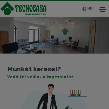
HU
Tog
nav
Munkát keresel?
Vedd fel velünk a kapcsolatot