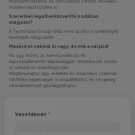
munkamódszerre, és nem utolsó sorban innovatív,
modern eszközökre is.
Szeretnél ingatlanközvetítő irodában
dolgozni?
A Tecnocasa Group több mint 14.000 munkahelyet
teremtett világszerte.
Meséld el nekünk ki vagy, és mik a céljaid!
Ha úgy érzed, jó kommunikációs és
kapcsolatteremtő képességgel rendelkezel, küldd
el nekünk az önéletrajzodat.
Megtanulhatsz egy érdekes és dinamikus szakmát,
többféle képességet is elsajátíthatsz, és rengeteg
sikerélménnyel gazdagodhatsz.
Vezetéknév *