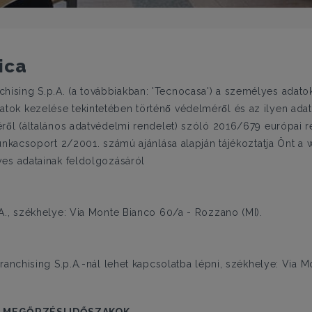
ica
sing S.p.A. (a továbbiakban: 'Tecnocasa') a személyes adato
 kezelése tekintetében történő védelméről és az ilyen adat
éről (általános adatvédelmi rendelet) szóló 2016/679 európai 
munkacsoport 2/2001. számú ajánlása alapján tájékoztatja Önt a
yes adatainak feldolgozásáról
A., székhelye: Via Monte Bianco 60/a - Rozzano (MI).
ranchising S.p.A.-nál lehet kapcsolatba lépni, székhelye: Via 