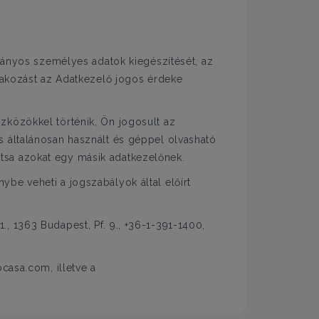
hiányos személyes adatok kiegészítését, az
ltakozást az Adatkezelő jogos érdeke
zközökkel történik, Ön jogosult az
s általánosan használt és géppel olvasható
tsa azokat egy másik adatkezelőnek.
be veheti a jogszabályok által előírt
, 1363 Budapest, Pf. 9., +36-1-391-1400,
casa.com, illetve a