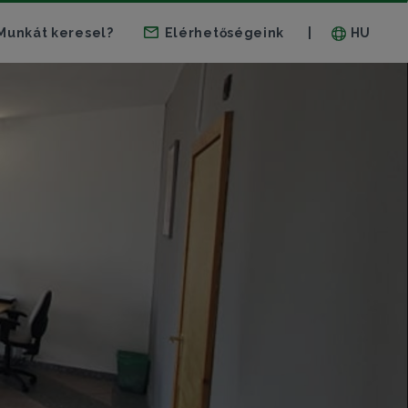
Munkát keresel?
Elérhetőségeink
HU
|