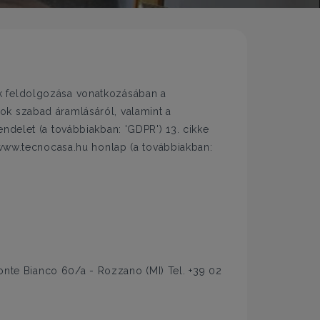
k feldolgozása vonatkozásában a
ok szabad áramlásáról, valamint a
rendelet (a továbbiakban: 'GDPR') 13. cikke
 www.tecnocasa.hu honlap (a továbbiakban:
Monte Bianco 60/a - Rozzano (MI) Tel. +39 02