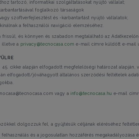
oz tartozó, informatikai szolgáltatásokat nyújtó vállalat;
arbantartásával foglalkozó társaságok
agy szoftverfejlesztést és -karbantartást nyújtó vállalatok;
kínálnak a felhasználói navigáció elemzéséhez.
n frissül, és könnyen és szabadon megtalálható az Adatkezelőnek
illetve a
privacy@tecnocasa.com
e-mail címre küldött e-mail ú
VÜLRE
 45. cikke alapján elfogadott megfelelőségi határozat alapján, 
ján elfogadott/jóváhagyott általános szerződési feltételek adat
ágokba.
tecnocasa@tecnocasa.com vagy a
info@tecnocasa.hu
e-mail címr
zökkel dolgozzuk fel, a gyűjtésük céljának eléréséhez feltétle
en felhasználás és a jogosulatlan hozzáférés megakadályozása 