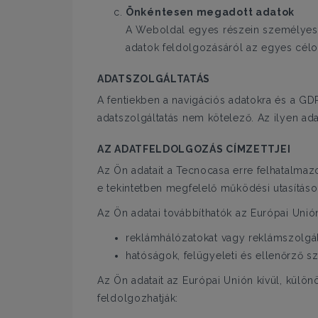
Önkéntesen megadott adatok
A Weboldal egyes részein személyes a
adatok feldolgozásáról az egyes célo
ADATSZOLGÁLTATÁS
A fentiekben a navigációs adatokra és a GD
adatszolgáltatás nem kötelező. Az ilyen ad
AZ ADATFELDOLGOZÁS CÍMZETTJEI
Az Ön adatait a Tecnocasa erre felhatalmazo
e tekintetben megfelelő működési utasításo
Az Ön adatai továbbíthatók az Európai Unión
reklámhálózatokat vagy reklámszolgált
hatóságok, felügyeleti és ellenőrző s
Az Ön adatait az Európai Unión kívül, külön
feldolgozhatják: