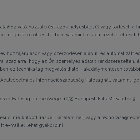
ataihoz való hozzáférést, azok helyesbítését vagy törlését, a 
en meghatározott esetekben, valamint az adatkezelés elleni ti
s hozzájáruláson vagy szerződésen alapul, és automatizált es
, azaz arra, hogy az Ön személyes adatait rendszerezetten, é
en ez technikailag megvalósítható - akadálymentesen továbbí
Adatvédelmi és Információszabadság Hatóságnál, valamint igény
ág Hatóság elérhetősége: 1055 Budapest, Falk Miksa utca 9-11.
zési címre küldött írásbeli kérelemmel, vagy a tecnocasa@tecno
t e-maillel lehet gyakorolni.