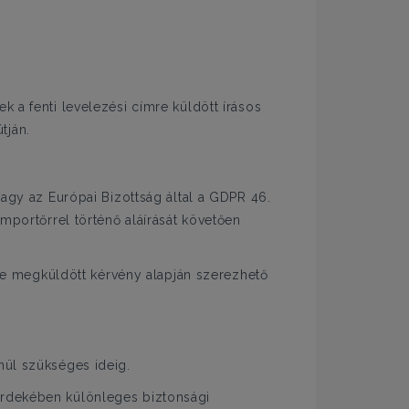
 a fenti levelezési címre küldött írásos
tján.
vagy az Európai Bizottság által a GDPR 46.
importőrrel történő aláírását követően
e megküldött kérvény alapján szerezhető
nül szükséges ideig.
érdekében különleges biztonsági