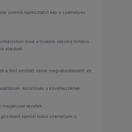
e szerinti tájékoztatót kap a személyes
ormációkon kívül a további célokra történő
k elérését.
k a fent említett célok megvalósításáért, és
llalatoknak, különösen a következőknek
agy magánszervezetek.
lgozóként kijelölt külső személyek is