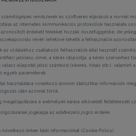
S MEGŐRZÉSI IDŐSZAKOK
számítógépes rendszerek és szoftveres eljárások a normál m
tása az internetes kommunikációs protokollok használata sorá
 azonosított érdekelt felekkel hozzák összefüggésbe, de jelle
összekapcsolás révén lehetővé tehetik a felhasználók azonosítás
k az oldalakhoz csatlakozó felhasználók által használt számító
tifier) jelölésű címei, a kérés időpontja, a kérés szerverhez t
tt válasz állapotát jelző számkód (sikeres, hibás stb.), valamin
ó egyéb paraméterek.
dal használatára vonatkozó anonim statisztikai információk m
dolgozás után azonnal törlik.
ég megállapítására a webhelyek kárára elkövetett feltételezet
dolgozásának jogalapja az adatkezelő jogos érdeke.
következő linken talál információkat (Cookie Policy)