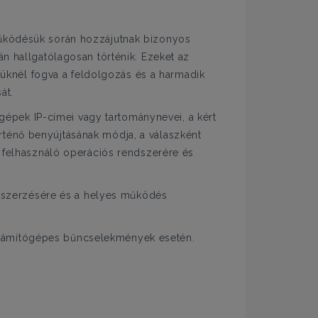
űködésük során hozzájutnak bizonyos
n hallgatólagosan történik. Ezeket az
güknél fogva a feldolgozás és a harmadik
át.
gépek IP-címei vagy tartománynevei, a kért
örténő benyújtásának módja, a válaszként
t a felhasználó operációs rendszerére és
egszerzésére és a helyes működés
t számítógépes bűncselekmények esetén.