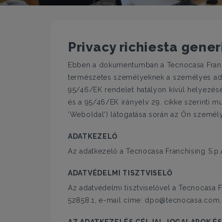
Privacy richiesta gener
Ebben a dokumentumban a Tecnocasa Franchi
természetes személyeknek a személyes adatok
95/46/EK rendelet hatályon kívül helyezés
és a 95/46/EK irányelv 29. cikke szerinti 
'Weboldal') látogatása során az Ön személ
ADATKEZELŐ
Az adatkezelő a Tecnocasa Franchising S.p.
ADATVÉDELMI TISZTVISELŐ
Az adatvédelmi tisztviselővel a Tecnocasa F
52858.1, e-mail címe: dpo@tecnocasa.com.