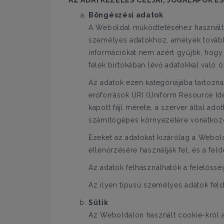
AZ ADATKEZELÉS CÉLJAI, JOGALAPOK É
Böngészési adatok
A Weboldal működtetéséhez használt 
személyes adatokhoz, amelyek továbbí
információkat nem azért gyűjtik, hogy
felek birtokában lévő adatokkal való 
Az adatok ezen kategóriájába tartozna
erőforrások URI (Uniform Resource Iden
kapott fájl mérete, a szerver által ado
számítógépes környezetére vonatkoz
Ezeket az adatokat kizárólag a Webol
ellenőrzésére használják fel, és a fel
Az adatok felhasználhatók a felelőss
Az ilyen típusú személyes adatok fel
Sütik
Az Weboldalon használt cookie-król a 