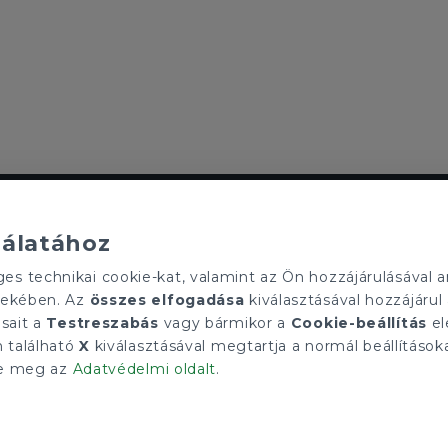
ELÉRHETŐSÉGEINK
Szolgáltató Zrt.
tecnocasa.hu
nálatához
Gruppo T.F.M. Szolgáltató Zrt.
soport
1068 Budapest, Király utca 102
 technikai cookie-kat, valamint az Ön hozzájárulásával an
l?
+36 1 352 1900
rdekében. Az
összes elfogadása
kiválasztásával hozzájárul 
info@tecnocasa.hu
ásait a
Testreszabás
vagy bármikor a
Cookie-beállítás
el
n található
X
kiválasztásával megtartja a normál beállításoka
tse meg az
Adatvédelmi oldalt
.
 IVA 27421275-2-42 - 1068 Budapest, Király utca 102.. Minden ügynökségnek s
Adatvédelmi irányelvek
|
Cookies tájékoztató