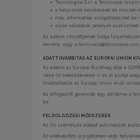
Tecnologica S.r.l. a Tecnocasa csoporth
a helyszínek kezelésével és műszaki k
más, informatikai szolgáltatásokat és/v
olyan vállalatok, amelyek eszközöket 
Az adatok címzettjeinek listája folyamatosa
kérvény, vagy a tecnocasa@tecnocasa.com, 
ADATTOVÁBBÍTÁS AZ EURÓPAI UNIÓN KÍ
Az adatok az Európai Bizottság által a GDPR
cikke (2) bekezdésének c) és d) pontja alap
továbbíthatók az Európai Unión kívüli orsz
Az elfogadott garanciák egy példánya a 
be
FELDOLGOZÁSI MÓDSZEREK
Az Ön személyes adatait automatizált eszkö
Az adatvesztés, a jogellenes vagy helytel