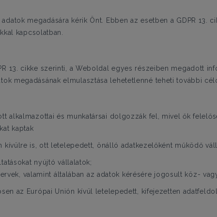
datok megadására kérik Önt. Ebben az esetben a GDPR 13. cikk
kkal kapcsolatban.
PR 13. cikke szerinti, a Weboldal egyes részeiben megadott inf
atok megadásának elmulasztása lehetetlenné teheti további célo
tt alkalmazottai és munkatársai dolgozzák fel, mivel ők felelőse
kat kaptak
 kívülre is, ott letelepedett, önálló adatkezelőként működő vá
atásokat nyújtó vállalatok;
zervek, valamint általában az adatok kérésére jogosult köz- v
ösen az Európai Unión kívül letelepedett, kifejezetten adatfeldo