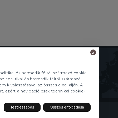
x
TECNOCASA A VILÁGBAN
Olaszország
,
Spanyolország
,
Magyarország
,
Mexikó
,
Lengyelország
,
Franciaország
,
alitikai és harmadik féltől származó cookie-
Tunézia
,
Thaiföld
,
San Marino
az analitikai és harmadik féltől származó
em kiválasztásával az összes oldal alján. A
t, ezért a navigáció csak technikai cookie-
Testreszabás
Összes elfogadása
aját tulajdonosa van és önállóan működik.