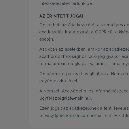
intézkedéseket tartunk be.
AZ ÉRINTETT JOGAI
Ön kérheti az Adatkezelőtől a személyes ad
adatkezelés korlátozását a GDPR 18. cikkéb
esetén.
Azokban az esetekben, amikor az adatkezelé
adathordozhatósághoz való jog gyakorlására
formátumban megkapja, valamint - amennyib
Ön bármikor panaszt nyújthat be a Nemzeti 
egyéb eszközöket.
A Nemzeti Adatvédelmi és Információszabads
ugyfelszolgalat@naih.hu).
Ezen jogait az adatkezelőnek a fenti levele
privacy@tecnocasa.com
e-mail címre küldöt